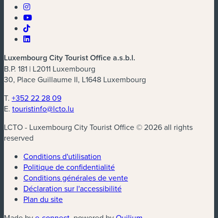
Luxembourg City Tourist Office a.s.b.l.
B.P. 181 | L2011 Luxembourg
30, Place Guillaume II, L1648 Luxembourg
T.
+352 22 28 09
E.
touristinfo@lcto.lu
LCTO - Luxembourg City Tourist Office © 2026 all rights
reserved
Conditions d'utilisation
Politique de confidentialité
Conditions générales de vente
Déclaration sur l'accessibilité
Plan du site
(nouvelle fenêtre)
(nouvelle fenêtre)
Made by
e-connect
, powered by
Quilium