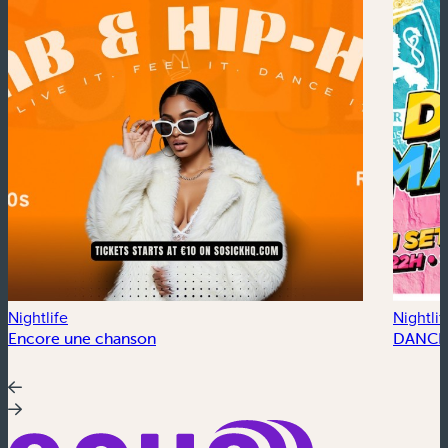
Nightlife
Nightlif
Encore une chanson
DANCE