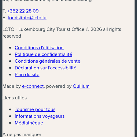
T.
+352 22 28 09
E.
touristinfo@lcto.lu
LCTO - Luxembourg City Tourist Office © 2026 all rights
reserved
Conditions d'utilisation
Politique de confidentialité
Conditions générales de vente
Déclaration sur l'accessibilité
Plan du site
(nouvelle fenêtre)
(nouvelle fenêtre)
Made by
e-connect
, powered by
Quilium
Liens utiles
Tourisme pour tous
Informations voyageurs
Médiathèque
À ne pas manquer