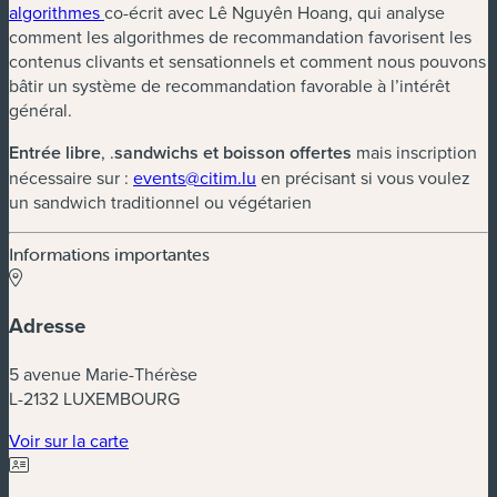
(nouvelle fenêtre)
algorithmes
co-écrit avec Lê Nguyên Hoang, qui analyse
comment les algorithmes de recommandation favorisent les
contenus clivants et sensationnels et comment nous pouvons
bâtir un système de recommandation favorable à l’intérêt
général.
Entrée libre
, .
sandwichs et boisson offertes
mais inscription
(nouvelle fenêtre)
nécessaire sur :
events@citim.lu
en précisant si vous voulez
un sandwich traditionnel ou végétarien
Informations importantes
Adresse
5 avenue Marie-Thérèse
L-2132 LUXEMBOURG
(nouvelle fenêtre)
Voir sur la carte