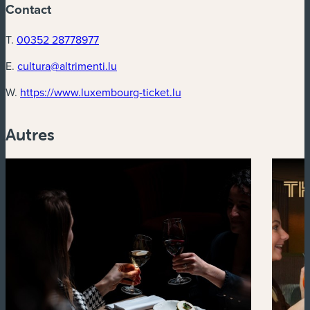
Contact
T.
00352 28778977
E.
cultura@altrimenti.lu
(nouvelle fenêtre)
W.
https://www.luxembourg-ticket.lu
Autres