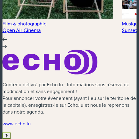
Film & photographie
Musiqu
Open Air Cinema
Sunset 
Contenu délivré par Echo.lu - Informations sous réserve de
modification et sans engagement !
Pour annoncer votre évènement (ayant lieu sur le territoire de
la capitale), enregistrez-le sur Echo.lu et nous le reprenons
dans notre agenda.
(nouvelle fenêtre)
www.echo.lu