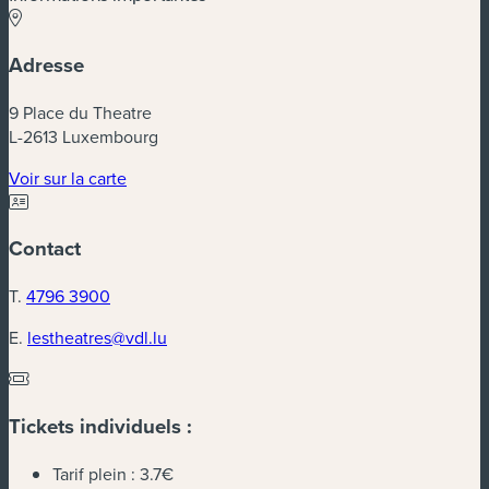
Adresse
9 Place du Theatre
L-2613 Luxembourg
(nouvelle fenêtre)
Voir sur la carte
Contact
T.
4796 3900
E.
lestheatres@vdl.lu
Tickets individuels :
Tarif plein :
3.7€