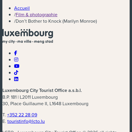
Accueil
/
Film & photographie
/
Don’t Bother to Knock (Marilyn Monroe)
Luxembourg City Tourist Office a.s.b.l.
B.P. 181 | L2011 Luxembourg
30, Place Guillaume II, L1648 Luxembourg
T.
+352 22 28 09
E.
touristinfo@lcto.lu