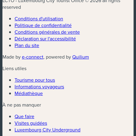
LCTO - Luxembourg City Tourist Office © 2026 all rights
reserved
Conditions d'utilisation
Politique de confidentialité
Conditions générales de vente
Déclaration sur l'accessibilité
Plan du site
(nouvelle fenêtre)
(nouvelle fenêtre)
Made by
e-connect
, powered by
Quilium
Liens utiles
Tourisme pour tous
Informations voyageurs
Médiathèque
À ne pas manquer
Que faire
Visites guidées
Luxembourg City Underground