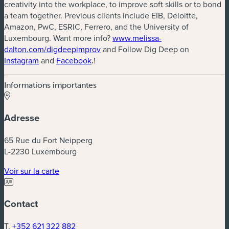
creativity into the workplace, to improve soft skills or to bond
a team together. Previous clients include EIB, Deloitte,
Amazon, PwC, ESRIC, Ferrero, and the University of
Luxembourg. Want more info?
www.melissa-
(nouvelle fenêtre)
dalton.com/digdeepimprov
and Follow Dig Deep on
(nouvelle fenêtre)
(nouvelle fenêtre)
Instagram
and
Facebook
.
!
Informations importantes
Adresse
65 Rue du Fort Neipperg
L-2230 Luxembourg
(nouvelle fenêtre)
Voir sur la carte
Contact
T.
+352 621 322 882