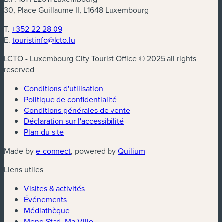
30, Place Guillaume II, L1648 Luxembourg
T.
+352 22 28 09
E.
touristinfo@lcto.lu
LCTO - Luxembourg City Tourist Office © 2025 all rights
reserved
Conditions d'utilisation
Politique de confidentialité
Conditions générales de vente
Déclaration sur l'accessibilité
Plan du site
(nouvelle fenêtre)
(nouvelle fenêtre)
Made by
e-connect
, powered by
Quilium
Liens utiles
Visites & activités
Événements
Médiathèque
Meng Stad, Ma Ville