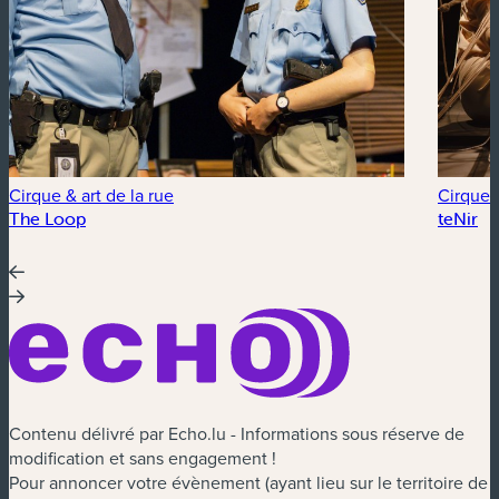
Cirque & art de la rue
Cirque &
The Loop
teNir
Contenu délivré par Echo.lu - Informations sous réserve de
modification et sans engagement !
Pour annoncer votre évènement (ayant lieu sur le territoire de