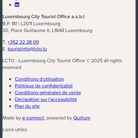
Luxembourg City Tourist Office a.s.b.l.
B.P. 181 | L2011 Luxembourg
30, Place Guillaume II, L1648 Luxembourg
T.
+352 22 28 09
E.
touristinfo@lcto.lu
LCTO - Luxembourg City Tourist Office © 2025 all rights
reserved
Conditions d'utilisation
Politique de confidentialité
Conditions générales de vente
Déclaration sur l'accessibilité
Plan du site
(nouvelle fenêtre)
(nouvelle fenêtre)
Made by
e-connect
, powered by
Quilium
Liens utiles