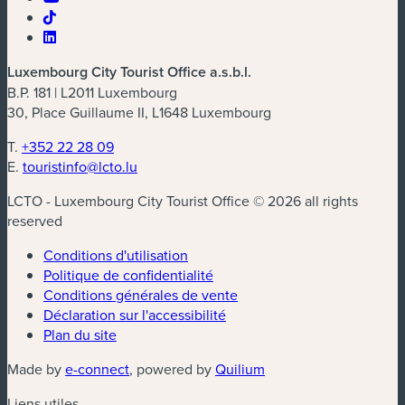
Luxembourg City Tourist Office a.s.b.l.
B.P. 181 | L2011 Luxembourg
30, Place Guillaume II, L1648 Luxembourg
T.
+352 22 28 09
E.
touristinfo@lcto.lu
LCTO - Luxembourg City Tourist Office © 2026 all rights
reserved
Conditions d'utilisation
Politique de confidentialité
Conditions générales de vente
Déclaration sur l'accessibilité
Plan du site
(nouvelle fenêtre)
(nouvelle fenêtre)
Made by
e-connect
, powered by
Quilium
Liens utiles