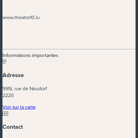
www.theatre10.lu
Informations importantes
Adresse
595L rue de Neudorf
2220
(nouvelle fenêtre)
Voir sur la carte
Contact