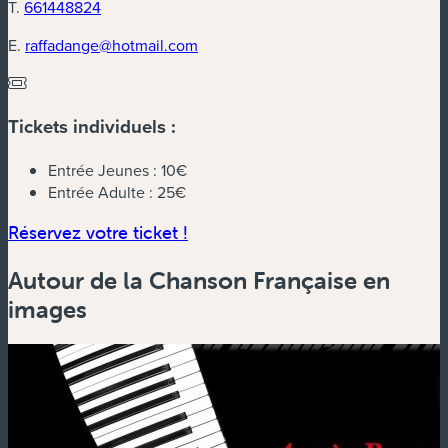
T.
661448824
E.
raffadange@hotmail.com
Tickets individuels :
Entrée Jeunes :
10€
Entrée Adulte :
25€
(nouvelle fenêtre)
Réservez votre ticket !
Autour de la Chanson Française en
images