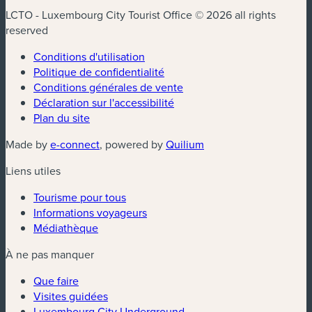
LCTO - Luxembourg City Tourist Office © 2026 all rights
reserved
Conditions d'utilisation
Politique de confidentialité
Conditions générales de vente
Déclaration sur l'accessibilité
Plan du site
(nouvelle fenêtre)
(nouvelle fenêtre)
Made by
e-connect
, powered by
Quilium
Liens utiles
Tourisme pour tous
Informations voyageurs
Médiathèque
À ne pas manquer
Que faire
Visites guidées
Luxembourg City Underground