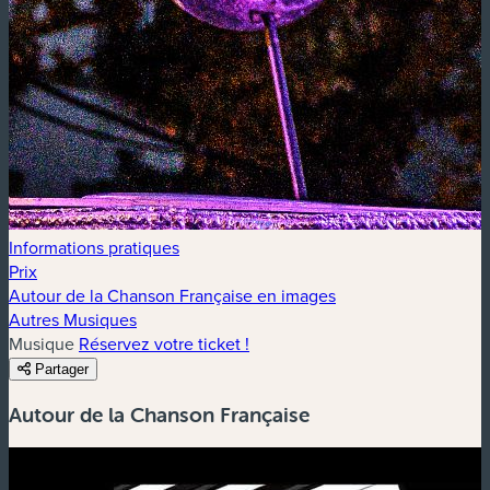
Informations pratiques
Prix
Autour de la Chanson Française en images
Autres Musiques
Musique
Réservez votre ticket !
Partager
Autour de la Chanson Française