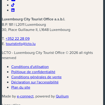
Luxembourg City Tourist Office a.s.b.l.
B.P. 181 | L2011 Luxembourg
30, Place Guillaume II, L1648 Luxembourg
T.
+352 22 28 09
E.
touristinfo@lcto.lu
LCTO - Luxembourg City Tourist Office © 2026 all rights
reserved
Conditions d'utilisation
Politique de confidentialité
Conditions générales de vente
Déclaration sur l'accessibilité
Plan du site
(nouvelle fenêtre)
(nouvelle fenêtre)
Made by
e-connect
, powered by
Quilium
Liens utiles