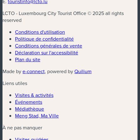
E.
touristinfo@lcto.lu
LCTO - Luxembourg City Tourist Office © 2025 all rights
reserved
Conditions d'utilisation
Politique de confidentialité
Conditions générales de vente
Déclaration sur l'accessibilité
Plan du site
(nouvelle fenêtre)
(nouvelle fenêtre)
Made by
e-connect
, powered by
Quilium
Liens utiles
Visites & activités
Événements
Médiathèque
Meng Stad, Ma Ville
À ne pas manquer
Visites guidées