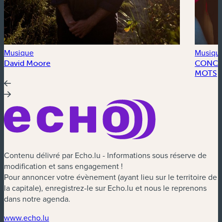
Musique
Musiqu
David Moore
CONCER
MOTS
Contenu délivré par Echo.lu - Informations sous réserve de
modification et sans engagement !
Pour annoncer votre évènement (ayant lieu sur le territoire de
la capitale), enregistrez-le sur Echo.lu et nous le reprenons
dans notre agenda.
(nouvelle fenêtre)
www.echo.lu