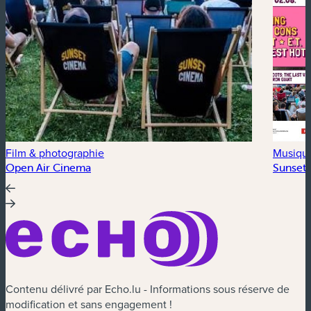
Film & photographie
Musiqu
Open Air Cinema
Sunset 
Contenu délivré par Echo.lu - Informations sous réserve de
modification et sans engagement !