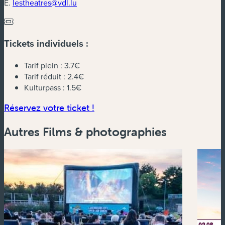
E.
lestheatres@vdl.lu
Tickets individuels :
Tarif plein :
3.7€
Tarif réduit :
2.4€
Kulturpass :
1.5€
(nouvelle fenêtre)
Réservez votre ticket !
Autres Films & photographies