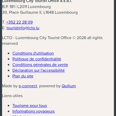
Luxembourg City Tourist Office a.s.b.l.
B.P. 181 | L2011 Luxembourg
30, Place Guillaume II, L1648 Luxembourg
T.
+352 22 28 09
E.
touristinfo@lcto.lu
LCTO - Luxembourg City Tourist Office © 2026 all rights
reserved
Conditions d'utilisation
Politique de confidentialité
Conditions générales de vente
Déclaration sur l'accessibilité
Plan du site
(nouvelle fenêtre)
(nouvelle fenêtre)
Made by
e-connect
, powered by
Quilium
Liens utiles
Tourisme pour tous
Informations voyageurs