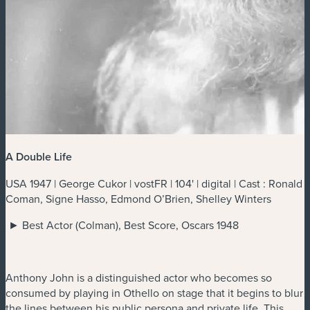
A Double Life
USA 1947 | George Cukor | vostFR | 104' | digital | Cast : Ronald
Coman, Signe Hasso, Edmond O’Brien, Shelley Winters
► Best Actor (Colman), Best Score, Oscars 1948
Anthony John is a distinguished actor who becomes so
consumed by playing in Othello on stage that it begins to blur
the lines between his public persona and private life. This