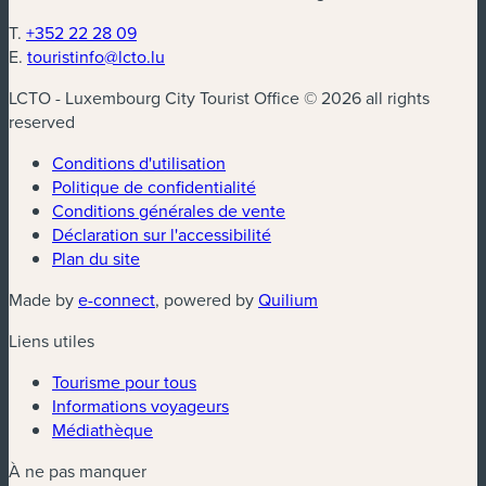
T.
+352 22 28 09
E.
touristinfo@lcto.lu
LCTO - Luxembourg City Tourist Office © 2026 all rights
reserved
Conditions d'utilisation
Politique de confidentialité
Conditions générales de vente
Déclaration sur l'accessibilité
Plan du site
(nouvelle fenêtre)
(nouvelle fenêtre)
Made by
e-connect
, powered by
Quilium
Liens utiles
Tourisme pour tous
Informations voyageurs
Médiathèque
À ne pas manquer