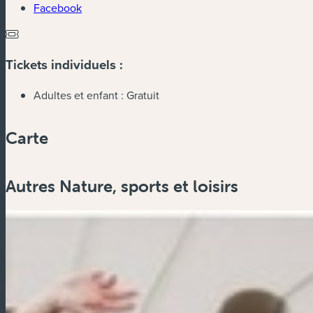
Facebook
Tickets individuels :
Adultes et enfant :
Gratuit
Carte
Autres Nature, sports et loisirs
Zoom
in
Zoom
out