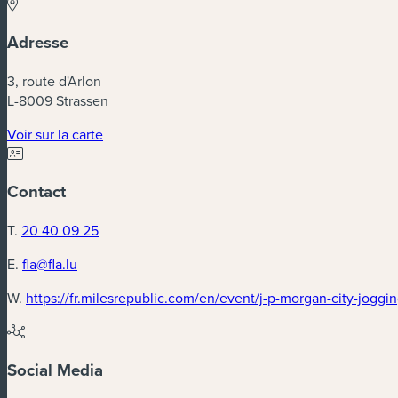
Adresse
3, route d'Arlon
L-8009 Strassen
Voir sur la carte
Contact
T.
20 40 09 25
E.
fla@fla.lu
W.
https://fr.milesrepublic.com/en/event/j-p-morgan-city-joggi
Social Media