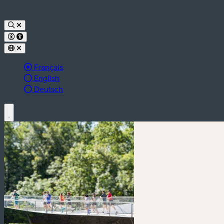
Langue active :
Français
English
Deutsch