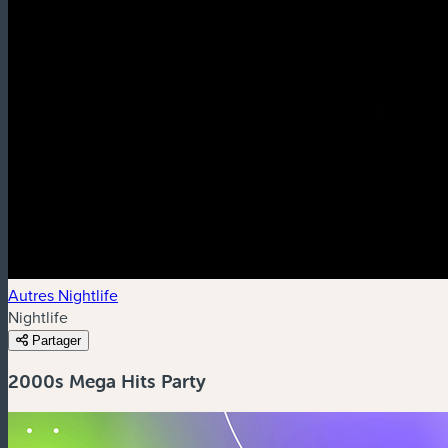
Autres Nightlife
Nightlife
Partager
2000s Mega Hits Party