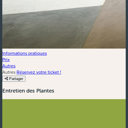
Informations pratiques
Prix
Autres
Autres
Réservez votre ticket !
Partager
Entretien des Plantes