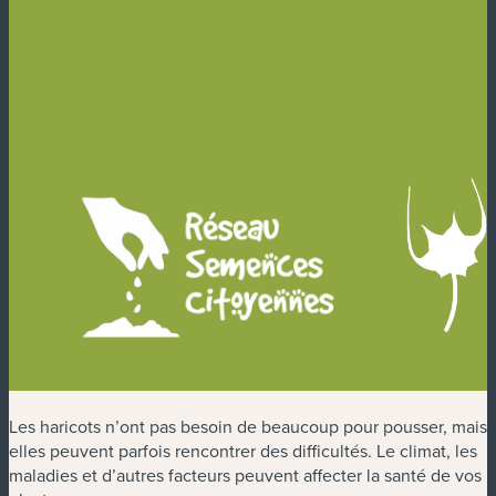
Les haricots n’ont pas besoin de beaucoup pour pousser, mais
elles peuvent parfois rencontrer des difficultés. Le climat, les
maladies et d’autres facteurs peuvent affecter la santé de vos