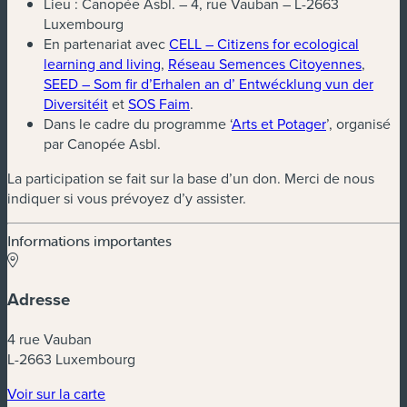
Lieu : Canopée Asbl. – 4, rue Vauban – L-2663
Luxembourg
En partenariat avec
CELL – Citizens for ecological
(nouvelle fenêtre)
(nouvel
learning and living
,
Réseau Semences Citoyennes
,
SEED – Som fir d’Erhalen an d’ Entwécklung vun der
(nouvelle fenêtre)
(nouvelle fenêtre)
Diversitéit
et
SOS Faim
.
(nouvelle fen
Dans le cadre du programme ‘
Arts et Potager
’, organisé
par Canopée Asbl.
La participation se fait sur la base d’un don. Merci de nous
indiquer si vous prévoyez d’y assister.
Informations importantes
Adresse
4 rue Vauban
L-2663 Luxembourg
(nouvelle fenêtre)
Voir sur la carte