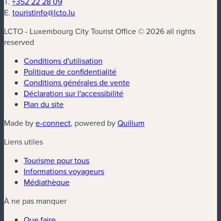
T.
+352 22 28 09
E.
touristinfo@lcto.lu
LCTO - Luxembourg City Tourist Office © 2026 all rights
reserved
Conditions d'utilisation
Politique de confidentialité
Conditions générales de vente
Déclaration sur l'accessibilité
Plan du site
(nouvelle fenêtre)
(nouvelle fenêtre)
Made by
e-connect
, powered by
Quilium
Liens utiles
Tourisme pour tous
Informations voyageurs
Médiathèque
À ne pas manquer
Que faire