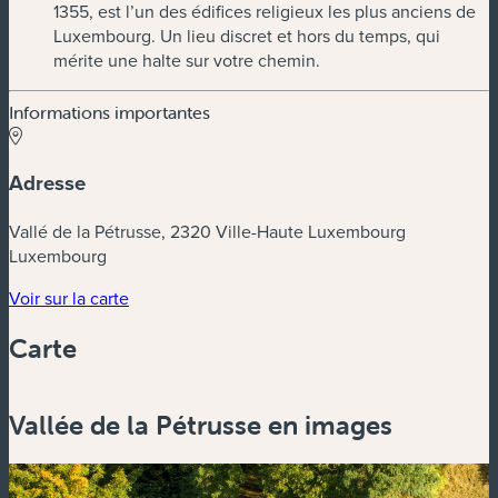
1355, est l’un des édifices religieux les plus anciens de
Luxembourg. Un lieu discret et hors du temps, qui
mérite une halte sur votre chemin.
Informations importantes
Adresse
Vallé de la Pétrusse, 2320 Ville-Haute Luxembourg
Luxembourg
(nouvelle fenêtre)
Voir sur la carte
Carte
Powered by
Esri
Vallée de la Pétrusse en images
Zoom
in
Zoom
out