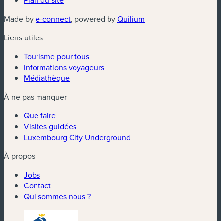
Plan du site
(nouvelle fenêtre)
(nouvelle fenêtre)
Made by
e-connect
, powered by
Quilium
Liens utiles
Tourisme pour tous
Informations voyageurs
Médiathèque
À ne pas manquer
Que faire
Visites guidées
Luxembourg City Underground
À propos
Jobs
Contact
Qui sommes nous ?
(nouvelle fenêtre)