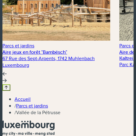
Parcs et jardins
Parcs et
Aire jeux en forêt "Bambësch"
Aire de
67 Rue des Sept-Arpents, 1742 Muhlenbach
Kaltrei
Parc Kal
Luxembourg
Accueil
/
Parcs et jardins
/
Vallée de la Pétrusse