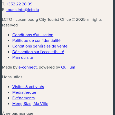
T.
+352 22 28 09
E.
touristinfo@lcto.lu
LCTO - Luxembourg City Tourist Office © 2025 all rights
reserved
Conditions d'utilisation
Politique de confidentialité
Conditions générales de vente
Déclaration sur l'accessibilité
Plan du site
(nouvelle fenêtre)
(nouvelle fenêtre)
Made by
e-connect
, powered by
Quilium
Liens utiles
Visites & activités
Médiathèque
Événements
Meng Stad, Ma Ville
À ne pas manquer